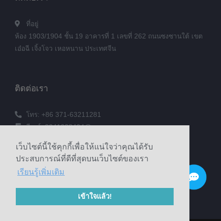
ที่อยู่
ห้อง 1903/1904 ชั้น 19 อาคารที่ 1 เลขที่ 262 ถนนซงซานใต้ เขต
เอ๋อฉี เจิ้งโจว เหอหนาน ประเทศจีน
ติดต่อเรา
โทร: +86 371-63211281
อีเมล์: 3241038404@qq.com
แฟกซ์: +86 371-60305637
เว็บไซต์นี้ใช้คุกกี้เพื่อให้แน่ใจว่าคุณได้รับ
โทรศัพท์: +86 18039336686
ประสบการณ์ที่ดีที่สุดบนเว็บไซต์ของเรา
เรียนรู้เพิ่มเติม
© 2020 Zhengzhou Haixu Abrasives Co., Ltd. ลิขสิทธิ์
เข้าใจแล้ว!
Sitemap