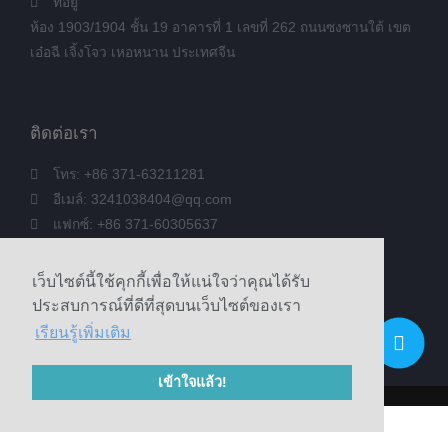
ที่อยู่
ห้อง 1903/1904 ชั้น 19 อาคารที่ 1 เลขที่ 262 ถนนซงซานใต้ เขต
เอ๋อฉี เจิ้งโจว เหอหนาน ประเทศจีน
ติดต่อเรา
โทร: +86 371-63211281
อีเมล์: 3241038404@qq.com
แฟกซ์: +86 371-60305637
โทรศัพท์: +86 18039336686
เว็บไซต์นี้ใช้คุกกี้เพื่อให้แน่ใจว่าคุณได้รับ
ประสบการณ์ที่ดีที่สุดบนเว็บไซต์ของเรา
© 2020 Zhengzhou Haixu Abrasives Co., Ltd. ลิขสิทธิ์
เรียนรู้เพิ่มเติม
Sitemap
เข้าใจแล้ว!